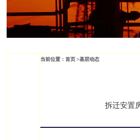
当前位置：首页 >基层动态
拆迁安置