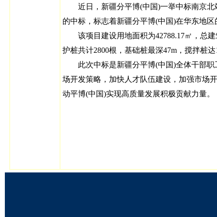
近日，新疆分平博(中国)一举中标南京北
的中标，标志着新疆分平博(中国)在华东地
该项目建设用地面积为42788.17㎡，总建
护桩共计2800根，基础桩最深47m，搅拌桩达13
此次中标是新疆分平博(中国)全体干部职工
场开发策略，加快人才队伍建设，加强市场开
动平博(中国)实现高质量发展积极贡献力量。