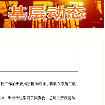
防控工作的重要指示批示精神，听取在京施工项
神，重点传达学习了国资委、总局关于疫情防