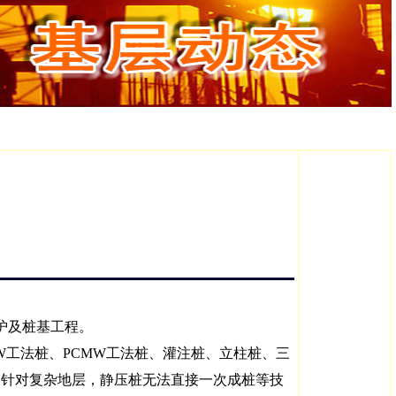
护及桩基工程。
工法桩、PCMW工法桩、灌注桩、立柱桩、三
，针对复杂地层，静压桩无法直接一次成桩等技