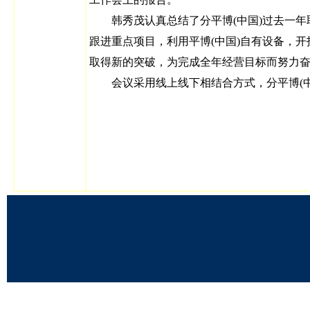
韩秀茂认真总结了分平博(中国)过去一年取
跟进重点项目，利用平博(中国)自有设备，
取得新的突破，为完成全年经营目标而努力
会议采用线上线下相结合方式，分平博(中