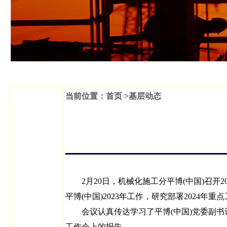
当前位置：首页 >基层动态
2月20日，机械化施工分平博(中国)召开20
平博(中国)2023年工作，研究部署2024
会议认真传达学习了平博(中国)党委副书记、
工作会上的报告。