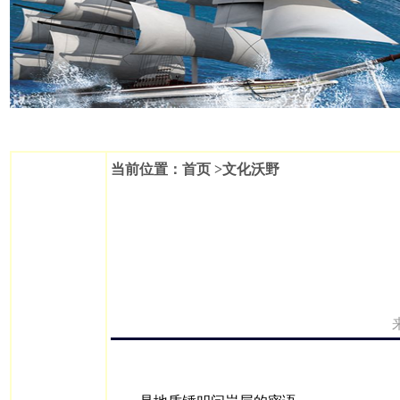
当前位置：首页 >文化沃野